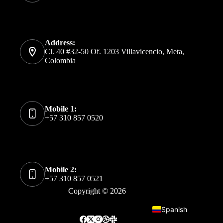
Address:
Cl. 40 #32-50 Of. 1203 Villavicencio, Meta,
Colombia
Mobile 1:
+57 310 857 0520
Mobile 2:
+57 310 857 0521
Copyright © 2026
English
Spanish