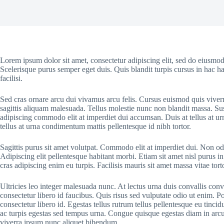
Lorem ipsum dolor sit amet, consectetur adipiscing elit, sed do eiusmod
Scelerisque purus semper eget duis. Quis blandit turpis cursus in hac ha
facilisi.
Sed cras ornare arcu dui vivamus arcu felis. Cursus euismod quis viver
sagittis aliquam malesuada. Tellus molestie nunc non blandit massa. Sus
adipiscing commodo elit at imperdiet dui accumsan. Duis at tellus at u
tellus at urna condimentum mattis pellentesque id nibh tortor.
Sagittis purus sit amet volutpat. Commodo elit at imperdiet dui. Non odi
Adipiscing elit pellentesque habitant morbi. Etiam sit amet nisl purus in
cras adipiscing enim eu turpis. Facilisis mauris sit amet massa vitae to
Ultricies leo integer malesuada nunc. At lectus urna duis convallis conv
consectetur libero id faucibus. Quis risus sed vulputate odio ut enim. 
consectetur libero id. Egestas tellus rutrum tellus pellentesque eu tinci
ac turpis egestas sed tempus urna. Congue quisque egestas diam in arcu c
viverra ipsum nunc aliquet bibendum.