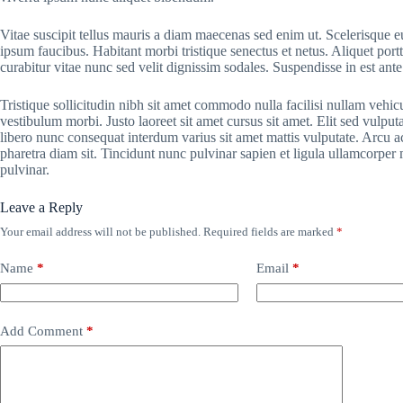
Vitae suscipit tellus mauris a diam maecenas sed enim ut. Scelerisque eu
ipsum faucibus. Habitant morbi tristique senectus et netus. Aliquet por
curabitur vitae nunc sed velit dignissim sodales. Suspendisse in est ante
Tristique sollicitudin nibh sit amet commodo nulla facilisi nullam vehic
vestibulum morbi. Justo laoreet sit amet cursus sit amet. Elit sed vulputa
libero nunc consequat interdum varius sit amet mattis vulputate. Arcu ac
pharetra diam sit. Tincidunt nunc pulvinar sapien et ligula ullamcorpe
pulvinar.
Leave a Reply
Your email address will not be published.
Required fields are marked
*
Name
*
Email
*
Add Comment
*