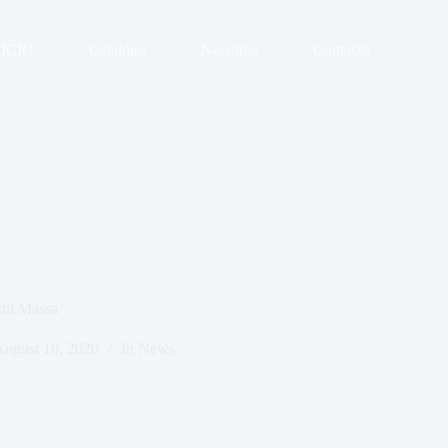
NICIO
Catalogo
Nosotros
Contacto
dit Massa
ugust 18, 2020
In
News