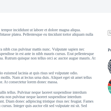
 tempor incididunt ut labore et dolore magna aliqua.
bitasse platea. Pellentesque eu tincidunt tortor aliquam nulla
N
re
ra nibh cras pulvinar mattis nunc. Vulputate sapien nec
P
pendisse in est ante in nibh mauris cursus. Erat pellentesque
rna. Rutrum quisque non tellus orci ac auctor augue mauris. At
o euismod lacinia at quis risus sed vulputate odio.
 mollis. Nam at lectus urna duis. Aliquet eget sit amet tellus
rtor. At consectetur lorem donec massa.
allis tellus. Pulvinar neque laoreet suspendisse interdum
Porta non pulvinar neque laoreet suspendisse interdum
dunt. Diam donec adipiscing tristique risus nec feugiat. Fames
ursus. Integer quis auctor elit sed vulputate mi sit. Sed